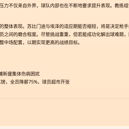
压力不仅来自外界，球队内部也在不断地要求提升表现。教练组
的整体表现。苏比门迪与埃泽的适应期能否缩短，将是决定枪手
员之间的磨合程度。尽管挑战重重，但若能成功化解出球难题，
整中场配置，以期实现更高的战绩目标。
浦新援集体伤病困扰
镑，全员降薪75%，球员超市开张