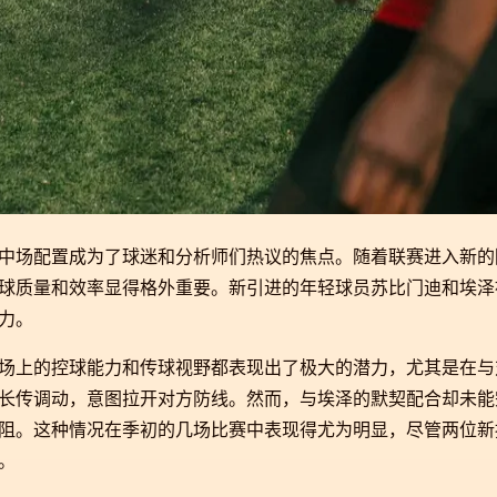
中场配置成为了球迷和分析师们热议的焦点。随着联赛进入新的
球质量和效率显得格外重要。新引进的年轻球员苏比门迪和埃泽
力。
场上的控球能力和传球视野都表现出了极大的潜力，尤其是在与
长传调动，意图拉开对方防线。然而，与埃泽的默契配合却未能
阻。这种情况在季初的几场比赛中表现得尤为明显，尽管两位新
。