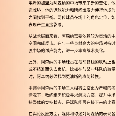
埃泽的加盟为阿森纳的中场带来了新的变化，他
造威胁，他的运球能力和瞬间爆发力使得他成为
之间找到平衡。两位球员在场上的角色定位，如
表现产生直接影响。
从战术层面来看，阿森纳需要依赖较为灵活的中
空间完成反击。在与一些身材高大的中场对抗时
强中场的适应能力，进一步丰富战术变化。
此外，阿森纳的中场球员在与前锋线的联动上也
或不精准而失去良机，比如在与某些强队的较量
时，阿森纳必须找到更清晰的攻防转换。
本赛季阿森纳的中场三人组将面临更为严峻的考
情况下，教练组需积极寻求解决方案，提升中场
持整体的竞技状态，是球队能否在接下来的比赛
在舆论反应方面，媒体和球迷对阿森纳的表现各