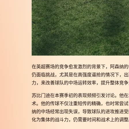
在英超赛场的竞争愈发激烈的背景下，阿森纳的
仍面临挑战，尤其是在高强度逼抢的情况下，出
力，来改善球队的中场运转效率，提升整体竞争
苏比门迪在本赛季初的表现频频引发讨论。他在
术。他的传球不仅注重短传的精确，也时常尝试
纳的中场经常出现失误，导致球队的进攻推进受
化为集体的战斗力，仍需要时间和战术上的调整