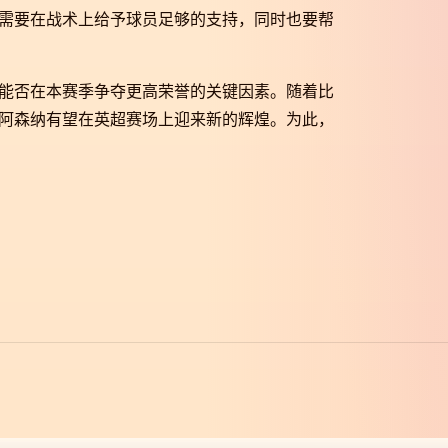
需要在战术上给予球员足够的支持，同时也要帮
能否在本赛季争夺更高荣誉的关键因素。随着比
阿森纳有望在英超赛场上迎来新的辉煌。为此，