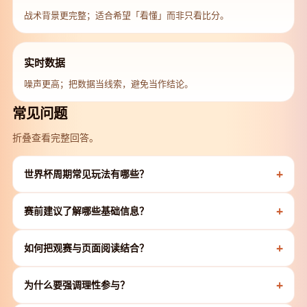
战术背景更完整；适合希望「看懂」而非只看比分。
实时数据
噪声更高；把数据当线索，避免当作结论。
常见问题
折叠查看完整回答。
世界杯周期常见玩法有哪些？
赛前建议了解哪些基础信息？
如何把观赛与页面阅读结合？
为什么要强调理性参与？