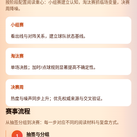
按阶段配置阅读重心：小组赛建立认知，淘汰赛抓临场变量，决赛
周降噪。
小组赛
看出线与对阵关系，建立球队状态基线。
淘汰赛
单场决胜；加时/点球规则显著提高不确定性。
决赛周
热度与噪声同步上升；优先权威来源与交叉验证。
赛事流程
从抽签分组到决赛：每一步对应不同的阅读材料与复盘方式。
抽签与分组
1