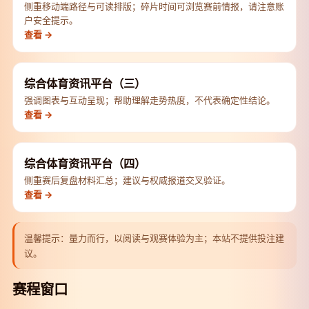
侧重移动端路径与可读排版；碎片时间可浏览赛前情报，请注意账
户安全提示。
查看 →
综合体育资讯平台（三）
强调图表与互动呈现；帮助理解走势热度，不代表确定性结论。
查看 →
综合体育资讯平台（四）
侧重赛后复盘材料汇总；建议与权威报道交叉验证。
查看 →
温馨提示：量力而行，以阅读与观赛体验为主；本站不提供投注建
议。
赛程窗口