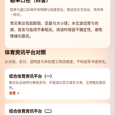
赔率口径（科普）
赔率与盘口反映市场预期与热度变化；更适合交叉验证，而非单
一结论。
常见表达包括欧赔、亚盘与大小球；水位波动常与伤
病、首发与临场节奏相关。阅读时保留不确定性，避免
情绪化跟风。
体育资讯平台对照
从合规、支付、透明度与体验建立筛选维度；不构成背书或排名。
综合体育资讯平台（一）
聚合玩法说明与赛程资讯；外链请以官方域名为准，注意甄别真实
性。
查看 →
综合体育资讯平台（二）