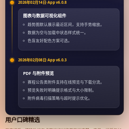
2026年02月14日
·
App v6.0.8
图表与数据可视化组件
趋势图默认展示最近区间，支持手势缩放。
数据为空与加载中状态样式统一。
色盲友好配色方案可选。
2026年02月08日
·
App v6.0.3
PDF 与附件预览
赛程公告类附件支持在线预览与下载分流。
预览失败时明确提示格式与大小限制。
附件病毒扫描策略与超时提示优化。
用户口碑精选