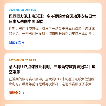
2026-08-08 09:44:05
巴西网友讽上海球迷：多不要脸才会因动漫支持日本
日本从未向中国道歉
近期，巴西社交媒体上引发了一场关于日本动漫和上海球迷
的争论。一些巴西网友对上海市部分球迷因支持日本动漫而
受到批评，认为这显示出一种失去民族自尊的现象。此事件
阅读全文 →
引发更广泛的关注，涉及了中日两国的历史情感以及球迷文
化的复杂性。
2026-08-08 02:40:49
意大利U17点球胜比利时，三年两夺欧青赛冠军｜星
空娱乐
在近期的欧青赛决赛中，意大利U17球队通过点球大战战胜
比利时，继两年前夺冠后再次捧杯。这场比赛展现了意大利
年轻球员的韧性与战斗精神，尤其是在常规时间与加时赛均
阅读全文 →
未分出胜负的情况下，意大利队在点球决胜中表现出色。此
役不仅为意大利在欧洲青年足球的舞台上增添了荣誉，也为
未来国家队的建设提供了希望。