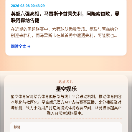
2026-08-08 00:43:29
英超六强亮相，马雷斯卡首秀失利，阿隆索首败，曼
联阿森纳告捷
在近期的英超联赛中，六强球队悉数登场。曼联与阿森纳分
别迎来胜利，而马雷斯卡在其首秀中遭遇失利，阿隆索也遭
遇本赛季首败。此次比赛不仅展现了各队在新赛季的备战情
阅读全文 →
况，同时也揭示了新任主帅们面临的挑战。
站点名片
星空娱乐
星空体育官网结合体育俱乐部与线上平台联动机制，推动体育内容
本地化与社区化。星空娱乐官方APP支持赛事直播、比分播报及对
阵预测，致力于为用户打造沉浸式体育观赛空间，让竞技乐趣真正
融入日常生活场景中。
邮箱