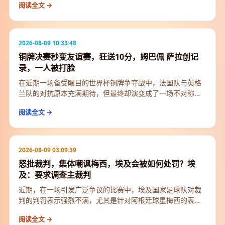
阅读全文 →
奥有过密切的合作关系。此番任命背景下，前任主帅马尔科-
席尔瓦的离任与球队在英超的表现不无关系，富勒姆希望以
阿韦洛亚的战术理念重振球队士气，争取在接下来的比赛中
取得更好成绩。
2026-08-09 10:33:48
铜牌决赛秒变友谊赛，狂送10分，姆巴佩 萨拉创记
录，一人被打脸
在近期一场备受瞩目的世界杯铜牌争夺战中，法国队与英格
兰队的对抗原本充满期待，但最终却演变成了一场不对称的
友谊赛。姆巴佩与萨拉的精彩表现不仅刷新了个人记录，也
阅读全文 →
引发了对一位球员的质疑。双方在场上的表现折射出各自球
队的状态与未来走向，让人对接下来的国际赛事充满期待。
2026-08-09 03:09:39
怒批裁判，集体嘲讽梅西，埃及会被如何处罚？埃
及：要求调查主裁判
近期，在一场引发广泛争议的比赛中，埃及国家足球队对裁
判的判罚表示强烈不满，尤其是针对阿根廷球星梅西的表
现。埃及方面要求对主裁判进行调查，认为裁判在比赛中对
阅读全文 →
梅西的黄牌判罚及关键时刻的点球决定存在严重失误。这一