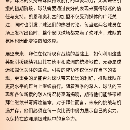
系。球迷的支持是球队持续前行的重要动力，尤其是在引
援的初期阶段，球队需要通过良好的表现来赢得球迷的信
任与支持。凯恩和奥利塞的加盟不仅受到媒体的广泛关
注，同时也引发了球迷们的热烈讨论。每当这两名球员在
场上发挥出色时，整个安联球场都充满了欢呼声，球队的
氛围也因此变得愈加浓厚。
展望未来，拜仁在保持现有战绩的基础上，如何利用这些
英超引援继续巩固其在德甲和欧洲的统治地位，无疑是球
迷和媒体关注的焦点。引援的成功不仅体现在当下的表
现，更重要的是能否为球队带来长远的利好，推动球队在
更高水平的舞台上继续前行。随着赛季的深入，球队的表
现和各位新援的融入情况将逐渐揭晓，期待他们能够带领
拜仁继续书写辉煌篇章。对于拜仁而言，未来的挑战与机
遇并存，他们必须在每一次比赛中努力展示自己的实力，
以保持在欧洲顶级球队中的竞争力。