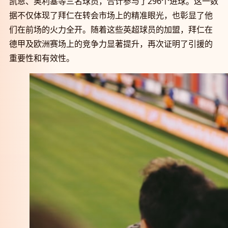
凯恩、奥利塞等三名球员，合计参与了296个进球。这一数
据不仅体现了拜仁在转会市场上的精准眼光，也彰显了他
们在前场的火力全开。随着这些英超球员的加盟，拜仁在
德甲及欧洲赛场上的竞争力显著提升，再次证明了引援的
重要性和有效性。