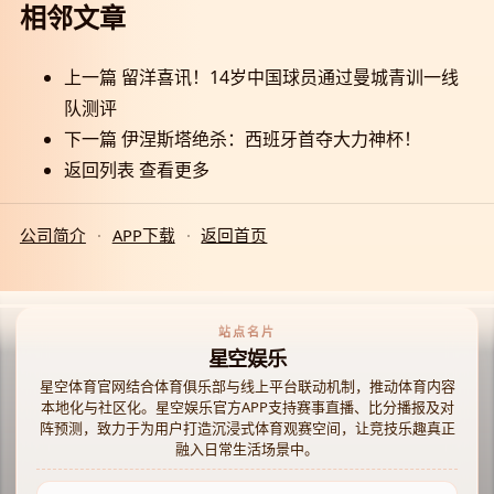
相邻文章
上一篇
留洋喜讯！14岁中国球员通过曼城青训一线
队测评
下一篇
伊涅斯塔绝杀：西班牙首夺大力神杯！
返回列表
查看更多
公司简介
·
APP下载
·
返回首页
站点名片
星空娱乐
星空体育官网结合体育俱乐部与线上平台联动机制，推动体育内容
本地化与社区化。星空娱乐官方APP支持赛事直播、比分播报及对
阵预测，致力于为用户打造沉浸式体育观赛空间，让竞技乐趣真正
融入日常生活场景中。