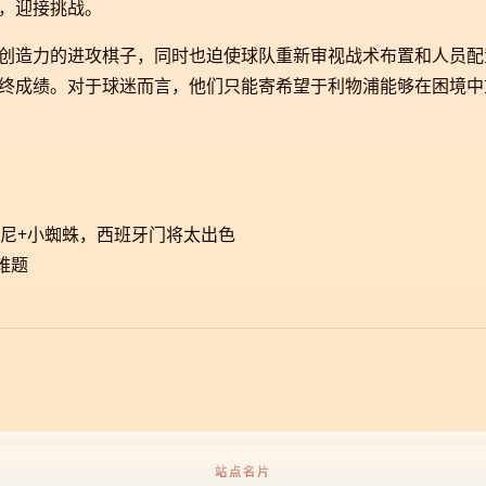
，迎接挑战。
创造力的进攻棋子，同时也迫使球队重新审视战术布置和人员配
终成绩。对于球迷而言，他们只能寄希望于利物浦能够在困境中
托尼+小蜘蛛，西班牙门将太出色
难题
站点名片