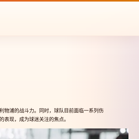
利物浦的战斗力。同时，球队目前面临一系列伤
的表现，成为球迷关注的焦点。