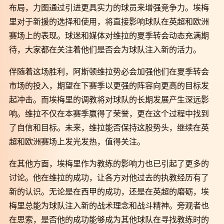
布局，力图通过引进更具实力的球员来增强竞争力。埃梅
里对于新援的选择和使用，将直接影响球队在英超和欧洲
赛场上的表现。球迷和媒体对维拉的夏季转会动态充满期
待，大家都在关注着他们是否会为球队注入新的活力。
伴随着这场胜利，阿斯顿维拉势必会加强他们在夏季转会
市场的投入，期望在下赛季以更强的阵容向更高的目标发
起冲击。而埃梅里的调教将对球队的长期发展产生深远影
响。维拉不仅在本赛季赢得了荣誉，更在这个过程中找到
了自信和目标。未来，维拉能否保持这股势头，继续在英
超和欧洲赛场上发光发热，值得关注。
在其他方面，埃梅里作为教练的影响力也已引起了更多的
讨论。他在维拉的成功，让各方对他过去的执教经历有了
新的认识。无论是在西甲的成功，还是在英超的磨砺，埃
梅里总能为球队注入新的战术理念和战斗精神。旁观者也
在思索，是否他的成功能够成为其他球队在寻找教练时的