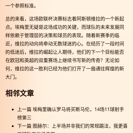
一个参照标准。
总的来看，这场欧联杯决赛标志着阿斯顿维拉的一个新起
点。埃梅里无疑是这场成功的关键，而球队的未来发展同
样依赖于管理层的决策和球员的表现。随着新赛季的临
近，维拉的动向将牵动无数球迷的心。在经历了一段时间
的低迷后，维拉的崛起让人期待，他们的下一个目标能否
在欧冠和英超的双重赛场上继续书写新的传奇？无论如
何，维拉的这一胜利已经为他们打开了一扇通往辉煌的新
大门。
相邻文章
上一篇
埃梅里确认罗马将买断马伦，14场11球射手
榜第三
下一篇
图赫尔：上半场并非我们的常规踢法，我更喜