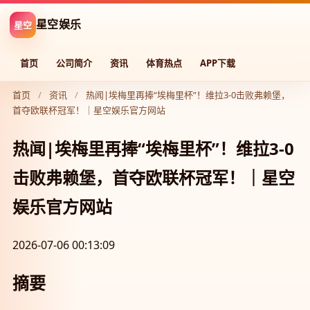
星空
星空娱乐
首页
公司简介
资讯
体育热点
APP下载
首页
/
资讯
/
热闻|埃梅里再捧“埃梅里杯”！维拉3-0击败弗赖堡，
首夺欧联杯冠军！｜星空娱乐官方网站
热闻|埃梅里再捧“埃梅里杯”！维拉3-0
击败弗赖堡，首夺欧联杯冠军！｜星空
娱乐官方网站
2026-07-06 00:13:09
摘要