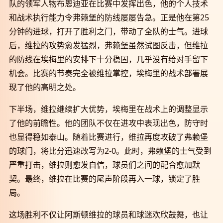
队的领军人物布恩迪亚在比赛中发挥出色，他的个人技术
和战术执行能力令弗赖堡的防线屡屡告急。正是他在第25
分钟的进球，打开了胜利之门，带动了全队的士气。进球
后，维拉的攻势愈发猛烈，弗赖堡虽然试图反击，但维拉
的防线在埃梅里的安排下十分稳固，几乎没有给对手留下
机会。比赛的节奏完全被维拉掌控，埃梅里的战术部署展
现了他的高明之处。
下半场，维拉继续扩大优势，埃梅里在战术上的调整显示
了他的前瞻性。他的团队不仅在进攻中表现出色，防守时
也显得稳如泰山。随着比赛进行，维拉再度攻破了弗赖堡
的球门，将比分迅速改写为2-0。此时，弗赖堡的士气受到
严重打击，维拉则愈发自信，球员们之间的配合愈加默
契。最终，维拉在比赛的尾声阶段再入一球，锁定了胜
局。
这场胜利不仅让阿斯顿维拉的球员和球迷欢欣鼓舞，也让