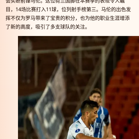
会买断前锋马伦。这位荷兰国脚在本赛季的表现令人瞩
目，14场比赛打入11球，位列射手榜第三。马伦的出色发
挥不仅为罗马带来了宝贵的积分，也为他的职业生涯增添
了新的高度，吸引了多支球队的关注。