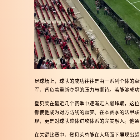
足球场上，球队的成功往往是由一系列个体的卓
军，背负着重新夺冠的压力与期待。若能够成功
登贝莱在最近几个赛季中逐渐走入巅峰期，这位
都使他成为对方防线的噩梦。在本赛季的法甲联
现，更是对球队整体进攻体系的完美融入。他通
在关键比赛中，登贝莱总能在大场面下展现出超