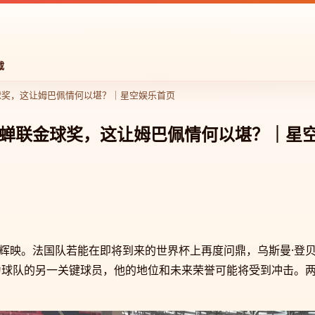
载
球奖，这让姆巴佩情何以堪？｜星空娱乐首页
蝉联金球奖，这让姆巴佩情何以堪？｜星
辉映。法国队若能在即将到来的世界杯上再度问鼎，乌斯曼·登
为球队的另一关键球员，他的地位和未来荣誉可能将受到冲击。