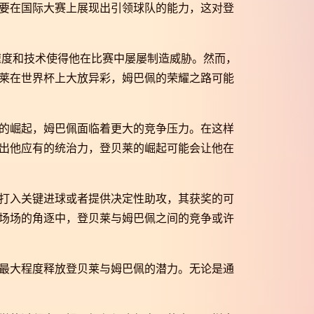
要在国际大赛上展现出引领球队的能力，这对登
速度和技术使得他在比赛中屡屡制造威胁。然而，
莱在世界杯上大放异彩，姆巴佩的荣耀之路可能
的崛起，姆巴佩面临着更大的竞争压力。在这样
出他应有的统治力，登贝莱的崛起可能会让他在
打入关键进球或者提供决定性助攻，其获奖的可
场场的角逐中，登贝莱与姆巴佩之间的竞争或许
最大程度释放登贝莱与姆巴佩的潜力。无论是通