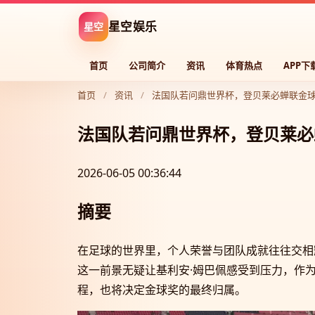
星空
星空娱乐
首页
公司简介
资讯
体育热点
APP下
首页
/
资讯
/
法国队若问鼎世界杯，登贝莱必蝉联金
法国队若问鼎世界杯，登贝莱必
2026-06-05 00:36:44
摘要
在足球的世界里，个人荣誉与团队成就往往交相
这一前景无疑让基利安·姆巴佩感受到压力，作
程，也将决定金球奖的最终归属。