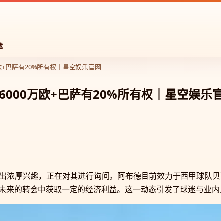
载
欧+巴萨有20%所有权｜星空娱乐官网
000万欧+巴萨有20%所有权｜星空娱乐
出浓厚兴趣，正在对其进行询问。阿布德目前效力于西甲球队贝蒂
在未来的转会中获取一定的经济利益。这一动态引发了球迷与业内