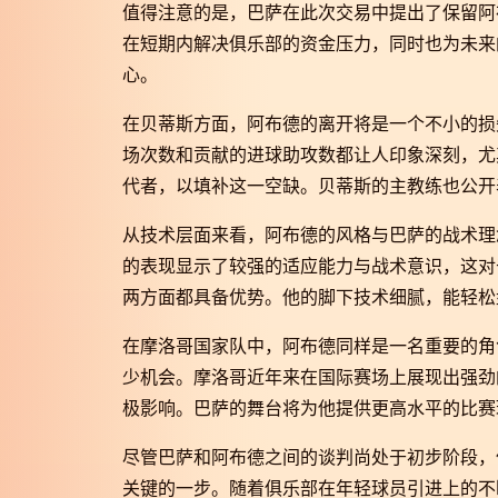
值得注意的是，巴萨在此次交易中提出了保留阿
在短期内解决俱乐部的资金压力，同时也为未来
心。
在贝蒂斯方面，阿布德的离开将是一个不小的损
场次数和贡献的进球助攻数都让人印象深刻，尤
代者，以填补这一空缺。贝蒂斯的主教练也公开
从技术层面来看，阿布德的风格与巴萨的战术理
的表现显示了较强的适应能力与战术意识，这对
两方面都具备优势。他的脚下技术细腻，能轻松
在摩洛哥国家队中，阿布德同样是一名重要的角
少机会。摩洛哥近年来在国际赛场上展现出强劲
极影响。巴萨的舞台将为他提供更高水平的比赛
尽管巴萨和阿布德之间的谈判尚处于初步阶段，
关键的一步。随着俱乐部在年轻球员引进上的不