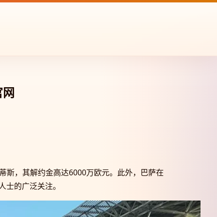
官网
斯，其解约金高达6000万欧元。此外，巴萨在
人士的广泛关注。