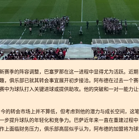
新赛季的阵容调整，巴塞罗那在这一进程中显得尤为活跃。近期
趣，俱乐部已就其转会事宜展开初步接洽。阿布德在过去一个赛
赛中为球队打入关键进球或提供助攻。他的突破和一对一能力让
在当今的转会市场上并不算低，但考虑到他的潜力与成长空间，这
一步提升球队的年轻化和竞争力。巴萨近年来一直在重建过程中
作上面临财务压力，俱乐部高层似乎认为，阿布德的加盟将为球