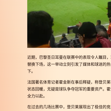
近期，巴黎圣日耳曼在联赛中的表现令人瞩目，
替换下场，这一举动立刻引发了媒体和球迷的热
下。
法国著名体育记者霍金斯在事后释疑，称登贝莱
状态回暖，无疑是球队争夺冠军的重要资产。霍
全力以赴。
在过去的几场比赛中，登贝莱展现出了极佳的竞