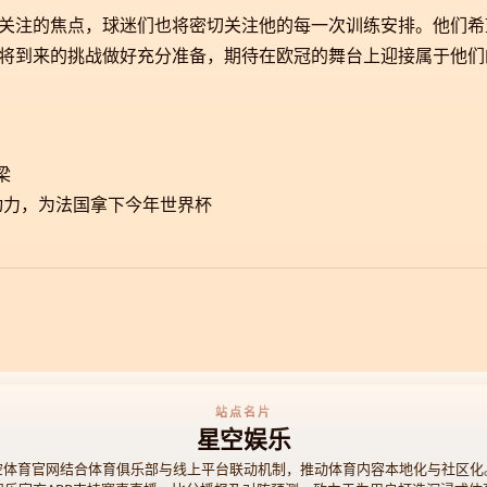
关注的焦点，球迷们也将密切关注他的每一次训练安排。他们希
将到来的挑战做好充分准备，期待在欧冠的舞台上迎接属于他们
梁
动力，为法国拿下今年世界杯
站点名片
星空娱乐
空体育官网结合体育俱乐部与线上平台联动机制，推动体育内容本地化与社区化