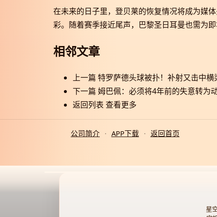
在未来的日子里，登贝莱的恢复情况将成为媒体
彩。随着赛季接近尾声，巴黎圣日耳曼也需为即
相邻文章
上一篇
特罗萨德头球被扑！补射又击中横
下一篇
姆巴佩：必须将4年前的失意转为
返回列表
查看更多
公司简介
·
APP下载
·
返回首页
星