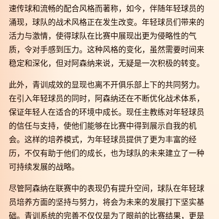
速传球和流畅的配合风格而著称，如今，伴随年轻球员的
涌现，球队的战术风格正在发生改变。年轻球员们带来的
活力与激情，使得球队在比赛中展现出更为侵略性的气
质，令对手感到压力。这种风格的变化，虽然需要时间来
稳定和深化，但对阿森纳来说，无疑是一次积极的转变。
此外，青训成效的显现也离不开俱乐部上下的共同努力。
在引入年轻球员的同时，阿森纳还在不断优化战术体系，
保证年轻人在适合的环境中成长。现任主教练对年轻球员
的信任与支持，使他们能够在比赛中得到展示自我的机
会。这样的培养模式，为年轻球员提供了更为丰富的经
历，不仅有助于他们的成长，也为球队的未来建立了一种
可持续发展的战略。
尽管阿森纳在联赛中的表现仍有提升空间，球队在年轻球
员培养方面的坚持与努力，将会为未来的发展打下坚实基
础。青训系统的完善不仅仅是为了眼前的比赛结果，更是