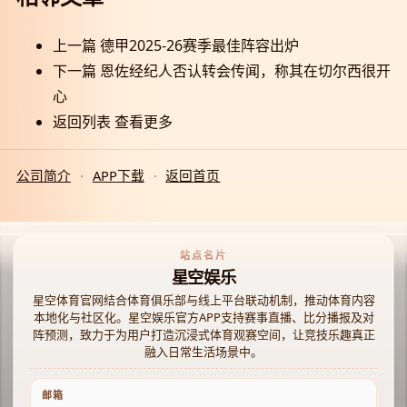
上一篇
德甲2025-26赛季最佳阵容出炉
下一篇
恩佐经纪人否认转会传闻，称其在切尔西很开
心
返回列表
查看更多
公司简介
·
APP下载
·
返回首页
站点名片
星空娱乐
星空体育官网结合体育俱乐部与线上平台联动机制，推动体育内容
本地化与社区化。星空娱乐官方APP支持赛事直播、比分播报及对
阵预测，致力于为用户打造沉浸式体育观赛空间，让竞技乐趣真正
融入日常生活场景中。
邮箱