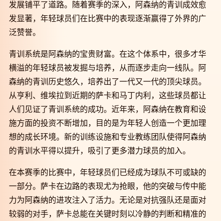
发展铺平了道路。随着赛季的深入，阿森纳的青训成效愈
发显著，年轻球员们在比赛中的表现逐渐赢得了外界的广
泛赞誉。
青训系统是阿森纳的宝贵财富。在这个体系中，很多才华
横溢的年轻球员被发掘与培养，从而逐步走向一线队。阿
森纳的青训历史悠久，培养出了一代又一代的顶尖球员。
从亨利、维埃拉到近期的萨卡和马丁内利，这些球员都让
人们见证了青训系统的成功。近年来，阿森纳在教育和设
施方面的投资不断增加，目的是为年轻人创造一个更加理
想的成长环境。新的训练设施和专业教练团队使得阿森纳
的青训水平得以提升，吸引了更多潜力球员的加入。
在本赛季的比赛中，年轻球员们已经成为球队不可或缺的
一部分。萨卡在边路的表现尤为抢眼，他的突破与传中能
力为阿森纳的进攻注入了活力。无论是对抗强队还是面对
较弱的对手，萨卡总能在关键时刻以冷静的判断和精准的