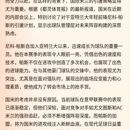
而全力以赴。在这样的背景下，国际米兰的引援策略显得
尤为重要。根据《都灵体育报》的最新报道，国米在近期
的内部会议上，特别讨论了对于亚特兰大年轻前锋尼科-帕
斯的引援计划，显示出球队管理层对未来阵容构建的深思
熟虑。
尼科-帕斯自加入亚特兰大以来，迅速成长为球队的重要一
员。他在本赛季的表现令人眼前一亮，凭借出色的速度和
技术，帕斯不仅在进攻中创造了多次机会，也展现了出色
的进球能力。在与其他豪门球队的交锋中，他的表现尤为
突出，尤其是在面对强队时，展现出的临场应变能力和心
理素质，使他成为了转会市场上的抢手货。
国米的考虑并非没有原因。当前球队在意甲联赛中的表现
已逐渐稳定，但他们深知，面对竞争对手如尤文图斯和AC
米兰的强劲追赶，必须不断增强阵容深度。而帕斯的加
盟，将为国米的进攻线注入新鲜血液。在现代足球日益重