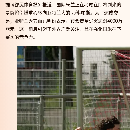
据《都灵体育报》报道，国际米兰正在考虑在即将到来的
夏窗将引援重心转向亚特兰大的尼科-帕斯。为了达成交
易，亚特兰大方面已明确表示，转会费至少需达到4000万
欧元。这一消息引起了外界广泛关注，意在强化国米在下
赛季的竞争力。