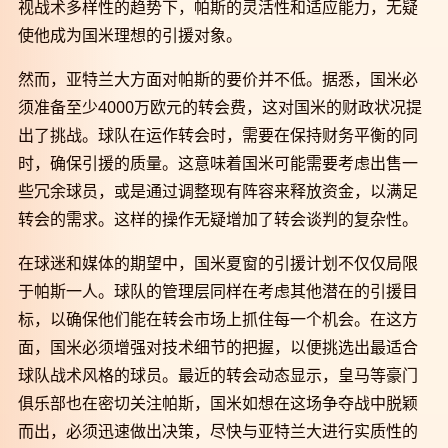
视战术多样性的趋势下，帕斯的灵活性和适应能力，无疑
使他成为国米理想的引援对象。
然而，亚特兰大方面对帕斯的要价并不低。据悉，国米必
须准备至少4000万欧元的转会费，这对国米的财政状况提
出了挑战。球队在运作转会时，需要在保持财务平衡的同
时，确保引援的质量。这意味着国米可能需要考虑出售一
些冗余球员，或是通过调整现有阵容来释放资金，以满足
转会的需求。这样的操作无疑增加了转会谈判的复杂性。
在球迷和媒体的期望中，国米夏窗的引援计划不仅仅局限
于帕斯一人。球队的管理层同样在考虑其他潜在的引援目
标，以确保他们能在转会市场上抓住每一个机会。在这方
面，国米必须增强对技术细节的把握，以便挑选出最适合
球队战术风格的球员。最近的转会动态显示，皇马等豪门
俱乐部也在密切关注帕斯，国米如想在这场争夺战中脱颖
而出，必须迅速做出决策，尽快与亚特兰大进行实质性的