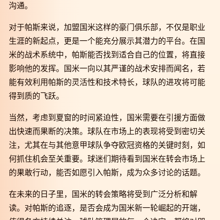
沟通。
对于帕斯来说，加盟国米这样的豪门俱乐部，不仅是职业
生涯的新起点，更是一个能充分展示其潜力的平台。在国
米的战术系统中，帕斯能否找到适合自己的位置，将直接
影响他的发挥。国米一向以其严谨的战术安排而闻名，若
能有效利用帕斯的灵活性和技术特长，球队的进攻将可能
得到质的飞跃。
当然，考虑到夏窗的时间紧迫性，国米需要在引援方面做
出快速而果断的决策。球队在市场上的表现将受到密切关
注，尤其在与其他意甲球队争夺欧冠资格的关键时刻，如
何抓住机会至关重要。球迷们期待看到国米在转会市场上
的果敢行动，能否如愿引入帕斯，成为众多讨论的话题。
在未来的日子里，国米的转会策略将受到广泛分析和解
读。对帕斯的追逐，是否会成为国米新一轮崛起的开端，