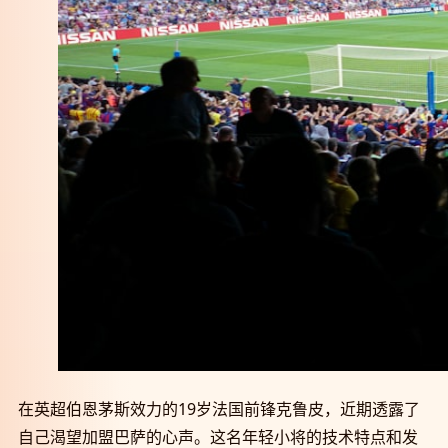
在英超伯恩茅斯效力的19岁法国前锋克鲁皮，近期透露了
自己渴望加盟巴萨的心声。这名年轻小将的技术特点和发