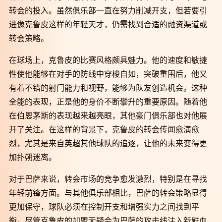
转会的投入。虽然俱乐部一直在努力削减开支，但若要引
进像克鲁皮这样的年轻天才，仍需找到合适的融资渠道或
转会策略。
在球场上，克鲁皮的比赛风格颇具魅力。他的速度和敏捷
性使他能够在对手的防线中穿梭自如，突破重围后，他又
有着不错的射门能力和视野，能够为队友创造机会。这种
全能的表现，正是他的身价不断攀升的重要原因。随着他
在伯恩茅斯的表现越来越亮眼，其他豪门俱乐部也对他展
开了关注。在这样的背景下，克鲁皮的转会传闻愈演愈
烈，尤其是来自英超其他球队的追逐，让他的未来变得更
加扑朔迷离。
对于巴萨来说，转会市场的竞争愈发激烈，特别是在寻找
年轻前锋方面。与其他俱乐部相比，巴萨的转会策略显得
更加保守，球队必须在控制开支和增强实力之间找到平
衡。尽管克鲁皮的加盟无疑会为巴萨的攻击线注入新鲜血