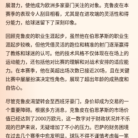
展潜力，使他成为欧洲多家豪门关注的对象。克鲁皮在本
赛季的表现令人刮目相看，尤其是在进攻端的灵活性和得
分能力，给球迷留下了深刻印象。
回顾克鲁皮的职业生涯起步，虽然他在伯恩茅斯的职业生
涯起步较晚，但他凭借灵活的跑位和精准的射门逐渐赢得
了教练和球迷的认可。他的技术风格不仅体现在在场上的
运动能力，还包括他对比赛的理解和对战术安排的适应能
力。在本赛季，他在英超出场次数已接近20场，且在关键
比赛中屡屡扮演决定性角色，展现了超出年龄的成熟度和
自信心。
尽管克鲁皮渴望转会至西班牙豪门，身价却成为交易的一
个重要障碍。根据多方消息，克鲁皮在伯恩茅斯的市场价
值已经达到了2000万欧元，这一数字对于财政状况并不乐
观的巴萨来说，无疑增加了不小的压力。巴萨的财务困境
在过去几个赛季中愈发明显，球队不得不谨慎考虑每一笔