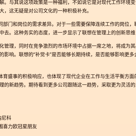
解。与其说这项政策是一种福利，不如说它是对现代工作环境变
大，这无疑是对公司文化的一种积极补充。
不同部门和岗位的需求差异。对于一些需要保障连续工作的岗位，
中去。这种务实的态度，进一步显示了联想在管理上的创新思维
化管理，同时在竞争激烈的市场环境中占据一席之地，将成为其
的影响。联想的“补觉卡”是否能够长期持续，是否能够影响更多
球体育盛事的积极响应，也体现了现代企业在工作与生活平衡方面
理的新趋势。期待看到更多公司跟随这一趋势，采取更为灵活的
购尼科
围喜力欧冠星朋友