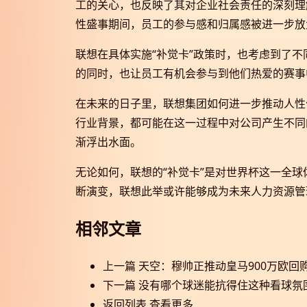
工的关心，也反映了其对企业社会责任的深刻理
性盛事期间，员工的参与感和归属感被进一步放
联想在具体实施“补觉卡”政策时，也考虑到了
的同时，也让员工有机会参与到他们热爱的赛事
在未来的日子里，联想集团如何进一步推动人性
行业背景，都可能在这一过程中对公司产生不同
渐浮出水面。
无论如何，联想的“补觉卡”是对世界杯这一全
断演变，联想此举或许能够成为未来人力资源管
相邻文章
上一篇
天空：穆帅正推动皇马900万欧回
下一篇
没有哪个球迷能抗得住这种看球氛
返回列表
查看更多