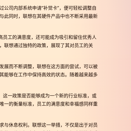
公司内部系统申请“补觉卡”，便可轻松调整自
与此同时，联想在其硬件产品中也不断采用最新
高员工的满意度，还可能成为吸引和留住优秀人
，联想通过独特的政策，展现了其对员工的关
发展而不断调整，联想在这方面的尝试，可以被
其能够在工作中保持高效的状态。随着越来越多
。这一政策是否能够成为一个新的行业标准，或
唯一的衡量标准，员工的满意度和幸福感同样重
求与休息权利。联想这一举措，不仅是出于对员