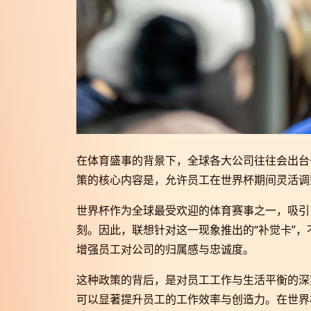
在体育盛事的背景下，全球各大公司往往会出台
策的核心内容是，允许员工在世界杯期间灵活调
世界杯作为全球最受欢迎的体育赛事之一，吸引
刻。因此，联想针对这一现象推出的“补觉卡”
增强员工对公司的归属感与忠诚度。
这种政策的背后，是对员工工作与生活平衡的深
可以显著提升员工的工作效率与创造力。在世界