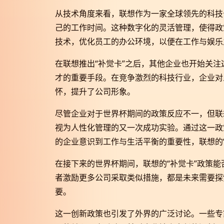
从技术角度来看，联想作为一家全球领先的科技
己的工作时间。这种数字化的灵活管理，使得政
技术，优化员工的办公环境，以便在工作与娱乐
在联想推出“补觉卡”之后，其他企业也开始关
才的重要手段。在竞争激烈的科技行业，企业对
怀，提升了公司形象。
尽管企业对于世界杯期间的政策反应不一，但联
视为人性化管理的又一次成功实验。通过这一政
的企业意识到工作与生活平衡的重要性，联想的
在接下来的世界杯期间，联想的“补觉卡”政策
者激励更多公司采取类似措施，都是未来需要探
要。
这一创新政策也引发了外界的广泛讨论。一些专