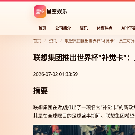
星空
星空娱乐
首页
公司简介
资讯
体育热点
APP下
首页
/
资讯
/
联想集团推出世界杯"补觉卡"：员工可
联想集团推出世界杯"补觉卡"
2026-07-02 01:33:59
摘要
联想集团在近期推出了一项名为“补觉卡”的新
其是在全球瞩目的足球盛事期间。联想集团希望