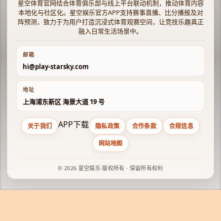
星空体育官网结合体育俱乐部与线上平台联动机制，推动体育内容
本地化与社区化。星空娱乐官方APP支持赛事直播、比分播报及对
阵预测，致力于为用户打造沉浸式体育观赛空间，让竞技乐趣真正
融入日常生活场景中。
邮箱
hi@play-starsky.com
地址
上海浦东新区 海景大道 19 号
APP下载
关于我们
隐私政策
合作条款
合规信息
网站地图
© 2026 星空娱乐 版权所有 · 保留所有权利