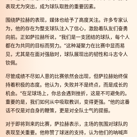
表现尤为突出，成为球队取胜的重要因素。
围绕萨拉赫的表现，媒体也给予了高度关注。许多专家认
为，他的存在为整支球队注入了信心，激励着队友们奋勇
向前。正如萨拉赫所说，“我们是一支团结的球队，每个人
都在为共同的目标而努力。”这种凝聚力在比赛中显而易
见，尤其是在面对强敌时，球队展现出的韧性和斗志令人
钦佩。
尽管成绩不尽如人意的比赛依然会出现，但萨拉赫始终保
持着积极的态度。他认为，失败并不是终点，而是成长的
机会。“在足球场上，你总会遇到挫折，这是不可避免的。
重要的是，我们如何从中吸取教训，变得更强。”他的这番
话不仅是对自身的鞭策，更是对全队士气的提振。
对于即将到来的比赛，萨拉赫表示，主场的氛围对球队的
表现至关重要。他称赞了球迷的支持，认为他们的呐喊声