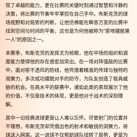
现了卓越的能力，更在比赛的关键时刻通过智慧和冷静的
决策，将比赛的节奏牢牢掌控在自己手中。布斯克茨的球
场视野和对局势的判断，让他仿佛能在瞬息万变的比赛中
找到空间与时间的平衡，这也是为何他被称为“原地摆脱第
一人”的原因之一。
本赛季，布斯克茨的发挥尤为抢眼，他在中场的组织和调
度能力使得他的存在感愈加突出。在一场对阵强敌的比赛
中，面对密不透风的防线，他凭借着精准的传球与独特的
观察力，多次成功摆脱对手的防守，为队友创造了极具威
胁的机会。在高水平的联赛中，诸如此类的表现展示了他
的价值，不仅是技术的体现，更是他对于战术的深刻理
解。
其中一记经典进球更是让人难以忘怀。尽管射门的位置并
不理想，布斯克茨却凭借出色的射术和敏锐的洞察力，将
球送入网窝。这一进球不仅帮助球队扭转了局势，更是为