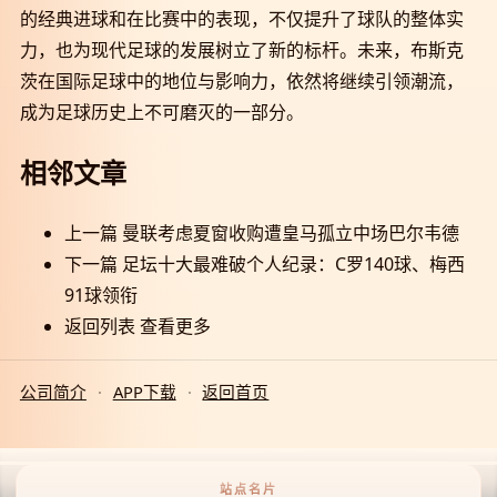
的经典进球和在比赛中的表现，不仅提升了球队的整体实
力，也为现代足球的发展树立了新的标杆。未来，布斯克
茨在国际足球中的地位与影响力，依然将继续引领潮流，
成为足球历史上不可磨灭的一部分。
相邻文章
上一篇
曼联考虑夏窗收购遭皇马孤立中场巴尔韦德
下一篇
足坛十大最难破个人纪录：C罗140球、梅西
91球领衔
返回列表
查看更多
公司简介
·
APP下载
·
返回首页
站点名片