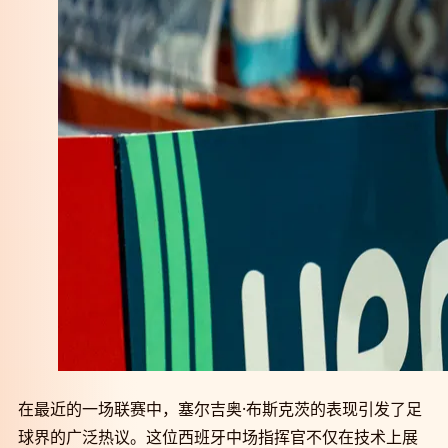
在最近的一场联赛中，塞尔吉奥·布斯克茨的表现引发了足
球界的广泛热议。这位西班牙中场指挥官不仅在技术上展