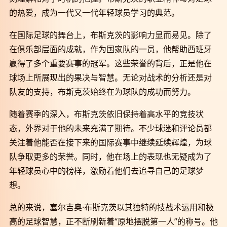
的热爱，成为一代又一代年轻球员学习的典范。
在国际足球的舞台上，布斯克茨的影响力显而易见。除了
在俱乐部层面的成就，作为国家队的一员，他帮助西班牙
赢得了多个重要赛事的冠军。这些荣誉的背后，正是他在
球场上所展现出的果决与智慧。无论对战术的分析还是对
队友的支持，布斯克茨始终在为球队的成功而努力。
随着赛季的深入，布斯克茨依旧保持着高水平的竞技状
态，外界对于他的未来充满了期待。不少球迷和评论员都
关注着他能否在接下来的国际赛事中继续延续辉煌，为球
队争取更多的荣誉。同时，他在场上的表现也无疑成为了
年轻球员心中的榜样，激励着他们去追寻自己的足球梦
想。
总的来说，塞尔吉奥·布斯克茨以其独特的技战术运用和极
高的足球智慧，正不断刷新着“原地摆脱第一人”的称号。他