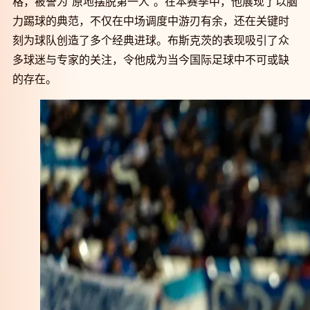
格，被誉为“原地摆脱第一人”。在本赛季中，他展现了以脑
力踢球的典范，不仅在中场调度中游刃有余，还在关键时
刻为球队创造了多个经典进球。布斯克茨的表现吸引了众
多球迷与专家的关注，令他成为当今国际足球中不可或缺
的存在。