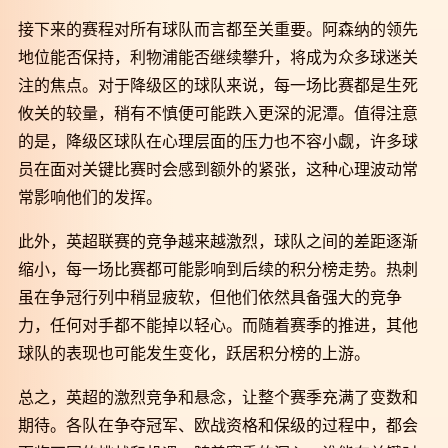
接下来的赛程对所有球队而言都至关重要。阿森纳的领先
地位能否保持，利物浦能否继续攀升，将成为众多球迷关
注的焦点。对于降级区的球队来说，每一场比赛都是生死
攸关的较量，稍有不慎便可能跌入更深的泥潭。值得注意
的是，降级区球队在心理层面的压力也不容小觑，许多球
员在面对关键比赛时会感到额外的紧张，这种心理波动常
常影响他们的发挥。
此外，英超联赛的竞争越来越激烈，球队之间的差距逐渐
缩小，每一场比赛都可能影响到后续的积分榜走势。热刺
虽在争冠行列中稍显疲软，但他们依然具备强大的竞争
力，任何对手都不能掉以轻心。而随着赛季的推进，其他
球队的表现也可能发生变化，跃居积分榜的上游。
总之，英超的激烈竞争和悬念，让整个赛季充满了变数和
期待。各队在争夺冠军、欧战资格和保级的过程中，都会