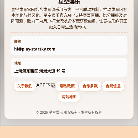
星空娱乐
星空体育官网结合体育俱乐部与线上平台联动机制，推动体育内容
本地化与社区化。星空娱乐官方APP支持赛事直播、比分播报及对
阵预测，致力于为用户打造沉浸式体育观赛空间，让竞技乐趣真正
融入日常生活场景中。
邮箱
hi@play-starsky.com
地址
上海浦东新区 海景大道 19 号
APP下载
关于我们
隐私政策
合作条款
合规信息
网站地图
© 2026 星空娱乐 版权所有 · 保留所有权利