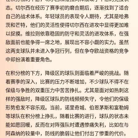
态。切尔西在经历了赛季初的磨合期后，逐渐找到了适合
自己的战术体系。年轻球员的表现令人期待，尤其是哈弗
茨和芒特，他们的灵活性使得切尔西在进攻中显得更加难
以捉摸。维拉则依靠稳固的防守和灵活的进攻体系，在强
敌面前也能争得一席之地，展现出不容小觑的实力。虽然
这两支球队并未进入争冠行列，但在争夺欧战资格的竞争
中却扮演着重要角色。
在积分榜的下方，降级区的球队则面临着严峻的挑战。随
着赛季的深入，比赛的压力不断增加，不少球队不得不在
保级与争胜的双重压力中苦苦挣扎。尤其是面对如热刺这
样的强敌时，降级区球队的防线频频失守，令他们的保级
形势愈发不容乐观。当前，诺里奇城、伯恩茅斯和富勒姆
等球队在积分榜上挣扎，随着比赛的进行，球队的状态未
能如愿回暖，反而在对阵强队时遭遇惨痛失利，比如在与
阿森纳的较量中，防线的脆弱让他们付出了惨重的代价。