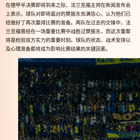
在德甲半决赛即将到来之际，法兰克福主帅在新闻发布会
上表示，球队对即将面对的樊振东充满信心，认为他们已
经做好了再次赢得比赛的准备。两队在过去的交锋中，法
兰克福曾经在一场重要比赛中战胜过樊振东，而这次重聚
将是检验双方实力的重要时刻。球队的状态、战术安排以
及心理准备都将成为影响比赛结果的关键因素。