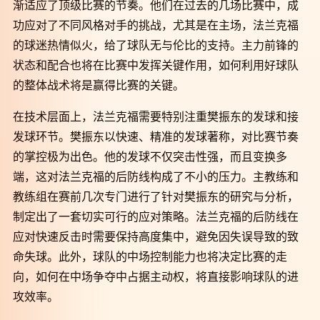
渐适应了顶级比赛的节奏。他们在过去的几场比赛中，成
功应对了不同风格对手的挑战，尤其是在主场，法兰克福
的球迷热情似火，给了球队无与伦比的支持。主力前锋的
状态和配合也将在比赛中发挥关键作用，如何利用好球队
的整体战术将是赢得比赛的关键。
在技术层面上，法兰克福需要特别注重樊振东的发球和接
发球环节。樊振东以快速、精准的发球著称，对比赛节奏
的掌控极为出色。他的发球不仅突击性强，而且变换多
端，这对法兰克福的后防线构成了不小的压力。主教练和
教练组在赛前几次专门进行了针对樊振东的研究与分析，
制定出了一套切实可行的应对策略。法兰克福的后防线在
应对快速反击时需要保持高度集中，避免因失误导致的致
命失球。此外，球队的中场控制能力也将决定比赛的走
向，如何在中场争夺中占据主动权，将直接影响球队的进
攻效率。