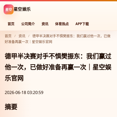
星空
星空娱乐
首页
公司简介
资讯
体育热点
APP下载
首页
/
资讯
/
德甲半决赛对手不惧樊振东：我们赢过他一次，已做
好准备再赢一次｜星空娱乐官网
德甲半决赛对手不惧樊振东：我们赢过
他一次，已做好准备再赢一次｜星空娱
乐官网
2026-06-18 03:20:59
摘要