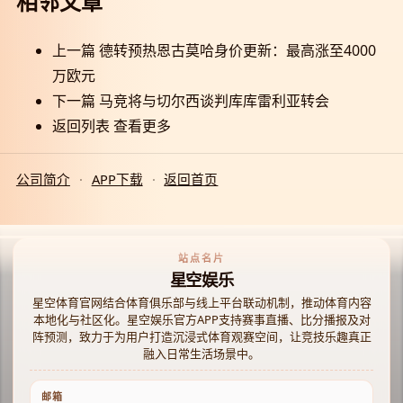
相邻文章
上一篇
德转预热恩古莫哈身价更新：最高涨至4000
万欧元
下一篇
马竞将与切尔西谈判库库雷利亚转会
返回列表
查看更多
公司简介
·
APP下载
·
返回首页
站点名片
星空娱乐
星空体育官网结合体育俱乐部与线上平台联动机制，推动体育内容
本地化与社区化。星空娱乐官方APP支持赛事直播、比分播报及对
阵预测，致力于为用户打造沉浸式体育观赛空间，让竞技乐趣真正
融入日常生活场景中。
邮箱