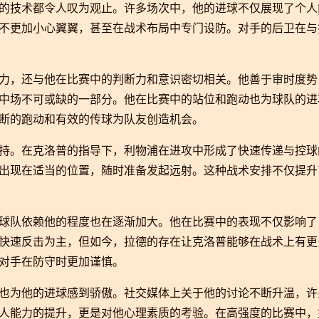
的技术都令人叹为观止。许多场次中，他的进球不仅展现了个人
不更加小心翼翼，甚至在战术布局中专门设防。对手的后卫在与
力，还与他在比赛中的判断力和意识密切相关。他善于审时度势
中场不可或缺的一部分。他在比赛中的站位和跑动也为球队的进
断的跑动和有效的传球为队友创造机会。
持。在克洛普的指导下，利物浦在进攻中形成了快速传递与控球
出现在适当的位置，随时准备发起远射。这种战术安排不仅提升
球队依赖他的程度也在逐渐加大。他在比赛中的表现不仅影响了
快速反击为主，但如今，拉德的存在让克洛普能够在战术上有更
对手在防守时更加谨慎。
也为他的进球感到骄傲。社交媒体上关于他的讨论不断升温，许多
人能力的提升，更是对他心理素质的考验。在高强度的比赛中，