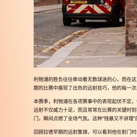
利物浦的胜负往往牵动着无数球迷的心，而在这
期的比赛中展现了出色的远射技巧，他的每一次
本赛季，利物浦在各项赛事中的表现起伏不定，
远射不仅威力十足，而且常常在比赛的关键时刻
门，瞬间点燃了全场气氛。这种“残暴又不讲理”
回顾拉德早期的远射集锦，可以看到他在射门时