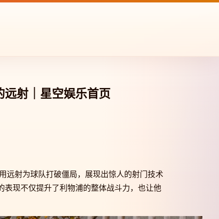
的远射｜星空娱乐首页
用远射为球队打破僵局，展现出惊人的射门技术
的表现不仅提升了利物浦的整体战斗力，也让他