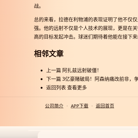
战。
总的来看，拉德在利物浦的表现证明了他不仅仅
强。他的远射不仅是个人技术的展现，更是在关
高的目标发起冲击。球迷们期待着他能在接下来
相邻文章
上一篇
阿扎兹远射破僵！
下一篇
3亿豪赌破局！阿森纳痛改前非，
返回列表
查看更多
公司简介
·
APP下载
·
返回首页