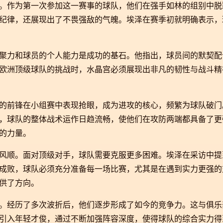
。作为第一次参加这一赛事的球队，他们在强手如林的组别中脱
纪律，还展现出了不畏强敌的气魄。埃泽在赛季初就明确表示，
聚力和球员的个人能力是成功的基石。他指出，球员间的默契配
欧洲顶级球队的挑战时，水晶宫必须展现出非凡的韧性与战斗精
的前锋在小组赛中表现抢眼，成为进攻的核心，频繁为球队破门
，球队的整体战术运作日趋流畅，使他们在攻防两端都具备了更
的力量。
风顺。面对顶级对手，球队需要克服更多困难。埃泽在采访中提
成败，球队必须充分准备每一场比赛，尤其是在遇到实力更强的
供了方向。
。经历了多次波折后，他们逐步形成了如今的竞争力。这与俱乐
引入年轻才俊，通过不断加强阵容深度，使得球队的综合实力得