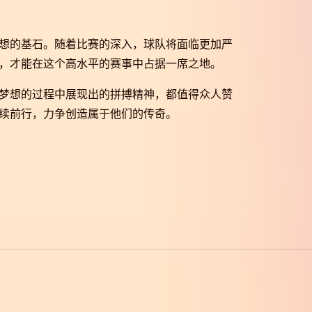
想的基石。随着比赛的深入，球队将面临更加严
，才能在这个高水平的赛事中占据一席之地。
梦想的过程中展现出的拼搏精神，都值得众人赞
续前行，力争创造属于他们的传奇。