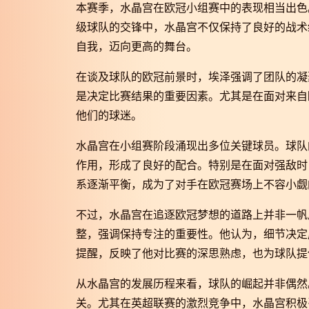
本赛季，水晶宫在欧冠小组赛中的表现相当出色
级球队的交锋中，水晶宫不仅保持了良好的战术
自我，迈向更高的舞台。
在谈及球队的欧冠前景时，埃泽强调了团队的凝
是决定比赛结果的重要因素。尤其是在面对来自
他们的球迷。
水晶宫在小组赛阶段涌现出多位关键球员。球队
作用，形成了良好的配合。特别是在面对强敌时
系逐渐平衡，成为了对手在欧冠赛场上不容小觑
不过，水晶宫在追逐欧冠梦想的道路上并非一帆
整，强调保持专注的重要性。他认为，细节决定
提醒，反映了他对比赛的深思熟虑，也为球队提
从水晶宫的发展历程来看，球队的崛起并非偶然
关。尤其在英超联赛的激烈竞争中，水晶宫积极