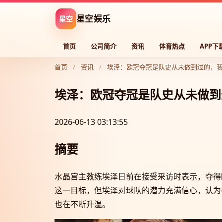
星空
星空娱乐
首页
公司简介
资讯
体育热点
APP下
首页
/
资讯
/
埃泽：欧冠夺冠是队史从未做到过的，
埃泽：欧冠夺冠是队史从未做到
2026-06-13 03:13:55
摘要
水晶宫主教练埃泽日前在接受采访时表示，夺得
这一目标，但埃泽对球队的潜力充满信心，认为
也在不断升温。