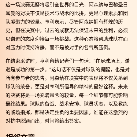
这一场决赛无疑将吸引全世界的目光，阿森纳与巴黎圣日
耳曼的对决不仅是技术与战术的比拼，更是心理素质和团
队凝聚力的较量。亨利表示，尽管阿森纳拥有辉煌的历
史，但在决赛中，过去的成就无法保证未来的胜利，必须
以谦逊的态度迎接每一场挑战。这种心态将帮助球队在面
对压力时保持冷静，而不是被对手的名气所压倒。
在结束采访时，亨利留给记者们一句话：“在足球场上，谦
逊是成功的第一步。”这句话不仅是对球队的提醒，也是对
所有参与者的忠告。阿森纳在决赛中的表现将不仅关系到
球队的荣誉，更是对亨利所倡导的精神的最好诠释。未来
的决赛将是一场充满悬念的较量，每一个细节都可能影响
最终结果。球队的备战、战术安排、球员状态，以及教练
的临场指挥，都是决定胜负的重要因素。谁能在这激烈的
对抗中脱颖而出，时间将给出答案。