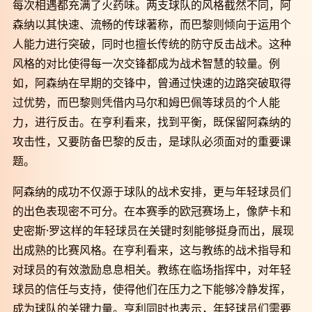
每次相遇都充满了火药味。两支球队的风格截然不同，阿
森纳以其快速、流畅的传球著称，而巴黎则倾向于运用个
人能力进行突破，同时也擅长传统的防守反击战术。这种
风格的对比使得每一次交锋都成为战术智慧的较量。例
如，阿森纳在早期的交锋中，曾通过快速的边路突破取得
过优势，而巴黎则凭借内马尔和姆巴佩等球员的个人能
力，进行反击。在亨利看来，找到平衡，既保留阿森纳的
攻击性，又要防备巴黎的反击，是球队必须面对的重要课
题。
阿森纳的成功不仅源于球队的战术安排，更与年轻球员们
的出色表现密不可分。在本赛季的欧冠赛场上，像萨卡和
史密斯·罗这样的年轻球员在关键时刻能够挺身而出，展现
出成熟的比赛风格。在亨利看来，这与教练的战术指导和
对球员的有效激励息息相关。教练在临场指挥中，对年轻
球员的信任与支持，使得他们在压力之下能够冷静发挥，
成为球队的关键力量。亨利同时也表示，年轻球员们需要