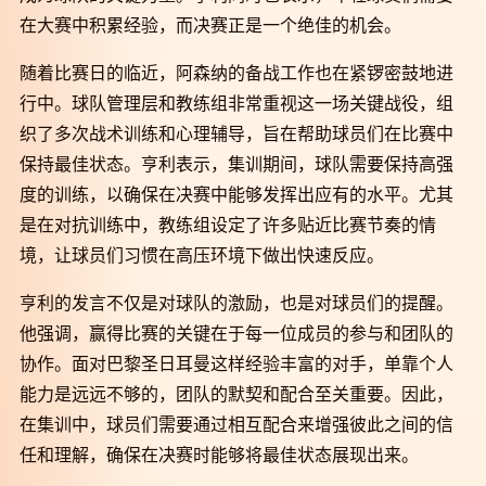
在大赛中积累经验，而决赛正是一个绝佳的机会。
随着比赛日的临近，阿森纳的备战工作也在紧锣密鼓地进
行中。球队管理层和教练组非常重视这一场关键战役，组
织了多次战术训练和心理辅导，旨在帮助球员们在比赛中
保持最佳状态。亨利表示，集训期间，球队需要保持高强
度的训练，以确保在决赛中能够发挥出应有的水平。尤其
是在对抗训练中，教练组设定了许多贴近比赛节奏的情
境，让球员们习惯在高压环境下做出快速反应。
亨利的发言不仅是对球队的激励，也是对球员们的提醒。
他强调，赢得比赛的关键在于每一位成员的参与和团队的
协作。面对巴黎圣日耳曼这样经验丰富的对手，单靠个人
能力是远远不够的，团队的默契和配合至关重要。因此，
在集训中，球员们需要通过相互配合来增强彼此之间的信
任和理解，确保在决赛时能够将最佳状态展现出来。