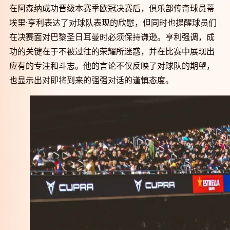
在阿森纳成功晋级本赛季欧冠决赛后，俱乐部传奇球员蒂
埃里·亨利表达了对球队表现的欣慰，但同时也提醒球员们
在决赛面对巴黎圣日耳曼时必须保持谦逊。亨利强调，成
功的关键在于不被过往的荣耀所迷惑，并在比赛中展现出
应有的专注和斗志。他的言论不仅反映了对球队的期望，
也显示出对即将到来的强强对话的谨慎态度。