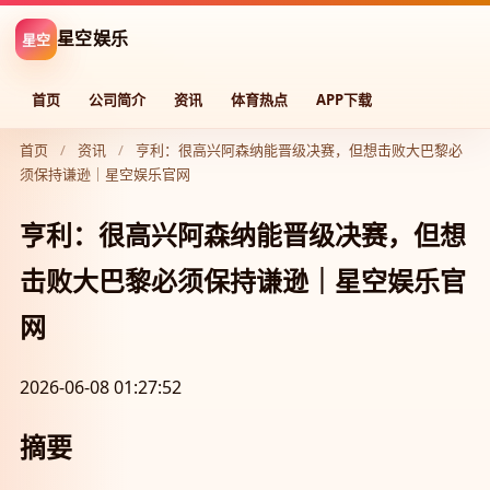
星空
星空娱乐
首页
公司简介
资讯
体育热点
APP下载
首页
/
资讯
/
亨利：很高兴阿森纳能晋级决赛，但想击败大巴黎必
须保持谦逊｜星空娱乐官网
亨利：很高兴阿森纳能晋级决赛，但想
击败大巴黎必须保持谦逊｜星空娱乐官
网
2026-06-08 01:27:52
摘要