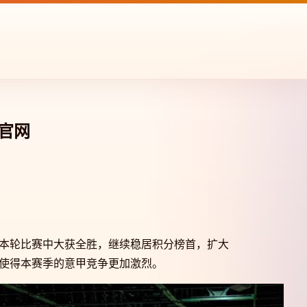
官网
本轮比赛中大获全胜，继续稳居积分榜首，扩大
使得本赛季的意甲竞争更加激烈。