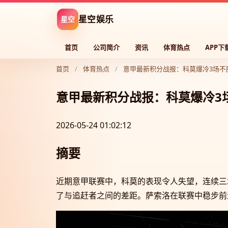
星空
星空娱乐
首页
公司简介
资讯
体育热点
APP下
首页
/
体育热点
/
意甲最新积分战报：科莫爆冷3场不
意甲最新积分战报：科莫爆冷3
2026-05-24 01:02:12
摘要
近期意甲联赛中，科莫的表现令人失望，连续三
了与追赶者之间的差距。萨索洛在联赛中稳步前