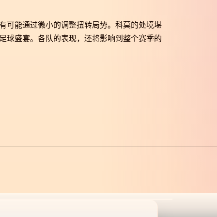
有可能通过微小的调整扭转局势。科莫的处境堪
足球盛宴。各队的表现，还将影响到整个赛季的