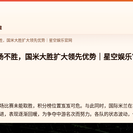
载
胜，国米大胜扩大领先优势｜星空娱乐官网
场不胜，国米大胜扩大领先优势｜星空娱乐
场比赛未能取胜，积分榜位置岌岌可危。与此同时，国际米兰在
进，表现逐渐回暖，为争夺中游名次而努力。各队的状态波动，