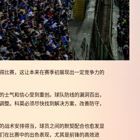
得比赛，这让本来在赛季初展现出一定竞争力的
的士气和信心受到重创。球队防线的漏洞百出，
调整。科莫必须尽快找到解决方案，改善防守，
的战术安排得当，球员之间的默契配合也愈发显
们在比赛中的出色表现，尤其是前锋的高效进