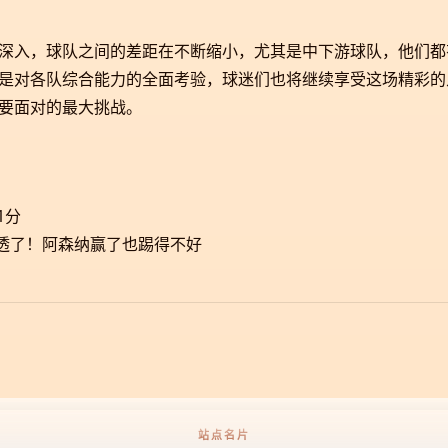
深入，球队之间的差距在不断缩小，尤其是中下游球队，他们都
是对各队综合能力的全面考验，球迷们也将继续享受这场精彩的
要面对的最大挑战。
1分
透了！阿森纳赢了也踢得不好
站点名片