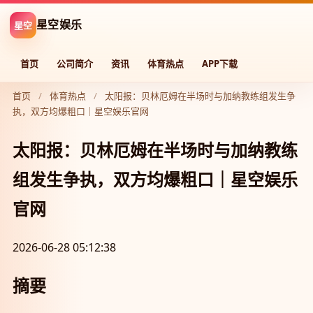
星空
星空娱乐
首页
公司简介
资讯
体育热点
APP下载
首页
/
体育热点
/
太阳报：贝林厄姆在半场时与加纳教练组发生争
执，双方均爆粗口｜星空娱乐官网
太阳报：贝林厄姆在半场时与加纳教练
组发生争执，双方均爆粗口｜星空娱乐
官网
2026-06-28 05:12:38
摘要