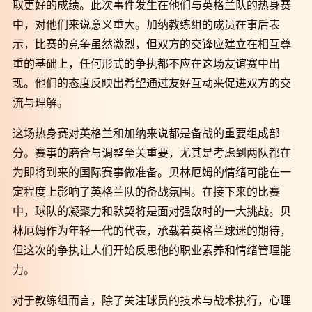
取更好的成绩。此次事件发生在他们与英格兰队的热身赛
中，对他们来说意义重大。加纳教练组的成员在事后表
示，比赛的竞争虽然激烈，但双方的交锋应建立在相互尊
重的基础上，任何形式的争执都不应在这场友谊赛中出
现。他们的态度反映出希望通过友好互动来促进双方的交
流与理解。
这场热身赛对英格兰和加纳来说都是备战的重要组成部
分。赛事的磨合与调整至关重要，尤其是考虑到两队都在
为即将到来的国际赛事做准备。贝林厄姆的情绪可能在一
定程度上影响了英格兰队的备战氛围。在接下来的比赛
中，球队的凝聚力和默契将是面对强敌时的一大挑战。贝
林厄姆作为年轻一代的代表，承载着英格兰球迷的期待，
但这次的争执让人们开始反思他的职业素养和情绪管理能
力。
对于教练组而言，除了关注球员的技术与战术执行，心理