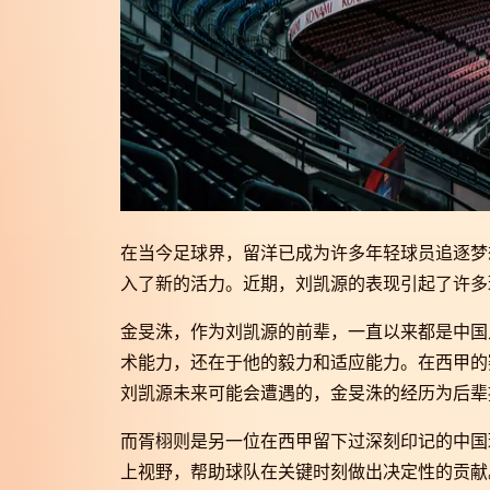
在当今足球界，留洋已成为许多年轻球员追逐梦
入了新的活力。近期，刘凯源的表现引起了许多
金旻洙，作为刘凯源的前辈，一直以来都是中国
术能力，还在于他的毅力和适应能力。在西甲的
刘凯源未来可能会遭遇的，金旻洙的经历为后辈
而胥栩则是另一位在西甲留下过深刻印记的中国
上视野，帮助球队在关键时刻做出决定性的贡献