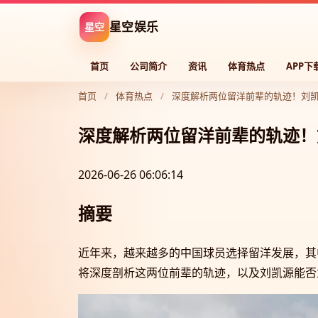
星空
星空娱乐
首页
公司简介
资讯
体育热点
APP下
首页
/
体育热点
/
深度解析两位留洋前辈的轨迹！刘
深度解析两位留洋前辈的轨迹！
2026-06-26 06:06:14
摘要
近年来，越来越多的中国球员选择留洋发展，其
将深度剖析这两位前辈的轨迹，以及刘凯源能否