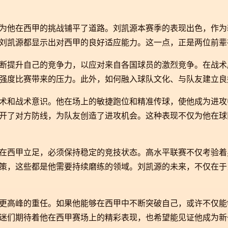
为他在西甲的挑战铺平了道路。刘凯源本赛季的表现出色，作为
刘凯源都显示出对西甲的良好适应能力。这一点，正是两位前辈
断提升自己的竞争力，以应对来自各国球员的激烈竞争。在战术
强度比赛带来的压力。此外，如何融入球队文化、与队友建立良
术和战术意识。他在场上的敏捷跑位和精准传球，使他成为进攻
开了对方防线，为队友创造了进攻机会。这种表现不仅为他在球
在西甲立足，必须保持稳定的竞技状态。高水平联赛不仅考验着
策，这些都是他需要持续磨练的领域。刘凯源的未来，不仅在于
更高峰的重任。如果他能够在西甲中不断突破自己，或许不仅能
迷们期待着他在西甲赛场上的精彩表现，也希望能见证他成为新