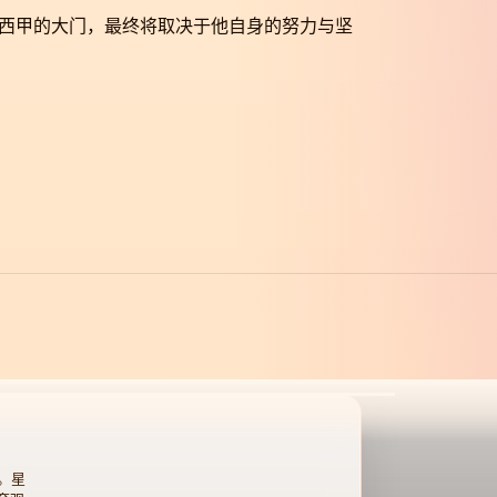
西甲的大门，最终将取决于他自身的努力与坚
。星