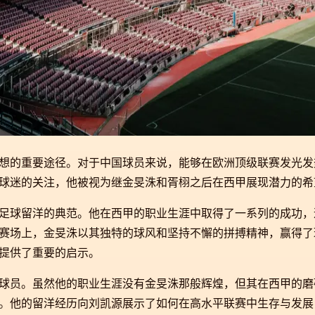
想的重要途径。对于中国球员来说，能够在欧洲顶级联赛发光发
球迷的关注，他被视为继金旻洙和胥栩之后在西甲展现潜力的希
足球留洋的典范。他在西甲的职业生涯中取得了一系列的成功，
赛场上，金旻洙以其独特的球风和坚持不懈的拼搏精神，赢得了
提供了重要的启示。
球员。虽然他的职业生涯没有金旻洙那般辉煌，但其在西甲的磨
。他的留洋经历向刘凯源展示了如何在高水平联赛中生存与发展