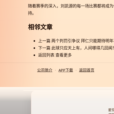
随着赛季的深入，刘凯源的每一场比赛都将成为
持。
相邻文章
上一篇
两个判罚引争议 拜仁只能期待明年
下一篇
此球只应天上有，人间哪得几回闻
返回列表
查看更多
公司简介
·
APP下载
·
返回首页
星