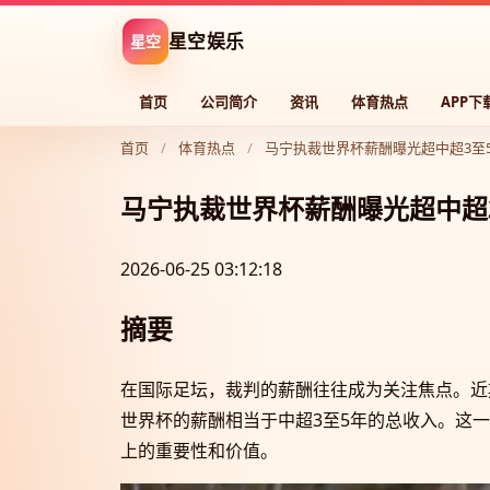
星空
星空娱乐
首页
公司简介
资讯
体育热点
APP下
首页
/
体育热点
/
马宁执裁世界杯薪酬曝光超中超3至
马宁执裁世界杯薪酬曝光超中超
2026-06-25 03:12:18
摘要
在国际足坛，裁判的薪酬往往成为关注焦点。近
世界杯的薪酬相当于中超3至5年的总收入。这
上的重要性和价值。