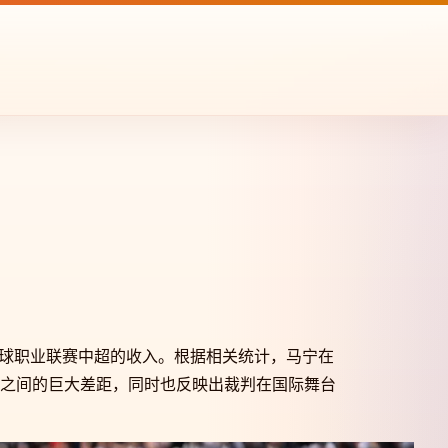
球职业联赛中超的收入。根据相关统计，马宁在
赛之间的巨大差距，同时也反映出裁判在国际舞台