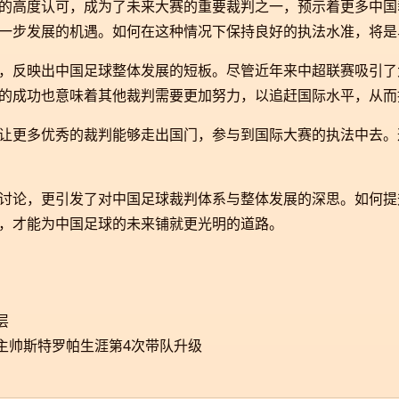
的高度认可，成为了未来大赛的重要裁判之一，预示着更多中国
一步发展的机遇。如何在这种情况下保持良好的执法水准，将是
，反映出中国足球整体发展的短板。尽管近年来中超联赛吸引了
的成功也意味着其他裁判需要更加努力，以追赶国际水平，从而
让更多优秀的裁判能够走出国门，参与到国际大赛的执法中去。
讨论，更引发了对中国足球裁判体系与整体发展的深思。如何提
，才能为中国足球的未来铺就更光明的道路。
层
主帅斯特罗帕生涯第4次带队升级