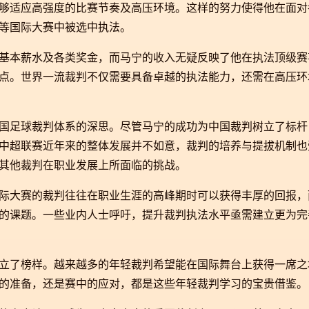
够适应高强度的比赛节奏及高压环境。这样的努力使得他在面对
等国际大赛中被选中执法。
基本薪水及各类奖金，而马宁的收入无疑反映了他在执法顶级赛
点。世界一流裁判不仅需要具备卓越的执法能力，还需在高压环
国足球裁判体系的深思。尽管马宁的成功为中国裁判树立了标杆
中超联赛近年来的整体发展并不如意，裁判的培养与提拔机制也
其他裁判在职业发展上所面临的挑战。
际大赛的裁判往往在职业生涯的高峰期时可以获得丰厚的回报，
的课题。一些业内人士呼吁，提升裁判执法水平亟需建立更为完
立了榜样。越来越多的年轻裁判希望能在国际舞台上获得一席之
的准备，还是赛中的应对，都是这些年轻裁判学习的宝贵借鉴。