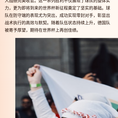
人战绩完美收官。这一系列胜利不仅展现了球队的整体实
力，更为即将到来的世界杯新征程奠定了坚实的基础。球
队在防守端的表现尤为突出，成功实现零封对手，彰显出
战术执行的高效与默契。随着队伍状态持续上升，德国队
被寄予厚望，期待在世界杯上再创佳绩。