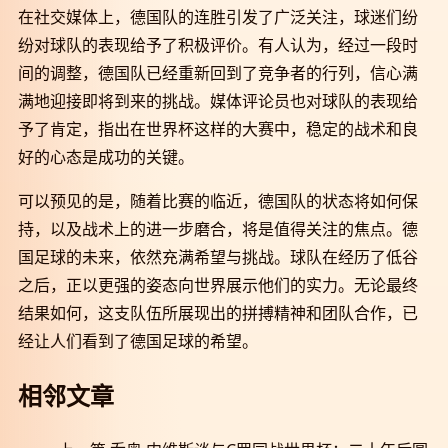
在社交媒体上，德国队的连胜引发了广泛关注，球迷们纷
纷对球队的表现给予了积极评价。有人认为，经过一段时
间的调整，德国队已经重新回到了竞争者的行列，信心满
满地迎接即将到来的挑战。媒体评论员也对球队的表现给
予了肯定，指出在世界杯这样的大赛中，稳定的战术和良
好的心态是成功的关键。
可以预见的是，随着比赛的临近，德国队的状态将如何保
持，以及战术上的进一步磨合，将是值得关注的焦点。德
国足球的未来，依然充满希望与挑战。球队在经历了低谷
之后，正以更强的姿态向世界展示他们的实力。无论最终
结果如何，这支队伍所展现出的拼搏精神和团队合作，已
经让人们看到了德国足球的希望。
相邻文章