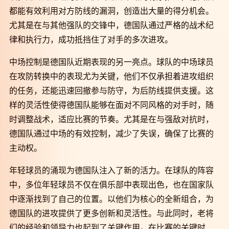
都能有效利用对方防线的漏洞，创造出大量的得分机会。
尤其是在与其他强队的交锋中，德国队通过严格的战术纪
律和执行力，成功抵挡住了对手的多次进攻。
中场控制是德国队近期表现的另一亮点。球队的中场球员
在攻防转换中的表现尤为关键，他们不仅承担着进攻组织
的任务，还能迅速回撤参与防守，为后防线提供支援。这
样的灵活性使得德国队能够在面对不同风格的对手时，随
时调整战术，适应比赛的节奏。尤其是在与强敌对抗时，
德国队通过中场的有效控制，减少了失误，确保了比赛的
主动权。
年轻球员的涌现为德国队注入了新的活力。在球队的阵容
中，多位年轻球员不仅在俱乐部中表现出色，也在国家队
中逐渐找到了自己的位置。以他们为核心的全新组合，为
德国队的进攻提供了更多创新和灵活性。与此同时，老将
们的经验和领导力也起到了关键作用。在比赛的关键时