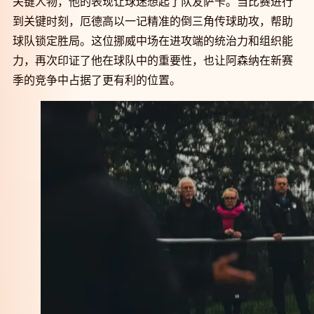
关键人物，他的表现让球迷想起了队友萨卡。当比赛进行
到关键时刻，厄德高以一记精准的倒三角传球助攻，帮助
球队锁定胜局。这位挪威中场在进攻端的统治力和组织能
力，再次印证了他在球队中的重要性，也让阿森纳在新赛
季的竞争中占据了更有利的位置。