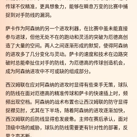
传球不仅精准，更具想象力，能够在瞬息万变的比赛中捕
捉到对手防线的漏洞。
萨卡作为阿森纳的另一个进攻利器，在比赛中虽未能直接
参与进球，但他无处不在的跑动和灵活的突破为厄德高创
造了大量的空间。两人之间逐渐形成的默契，使得阿森纳
的进攻多了几分变化与灵动。萨卡的速度和技术在边路突
破时总能牵扯住对手的防线，为厄德高的传球创造机会，
成为阿森纳进攻中不可或缺的组成部分。
西汉姆联在应对阿森纳的进攻时显得有些束手无策，球队
的防线在面对厄德高的精准传球和萨卡的快速插上时，频
频出现空档。阿森纳的战术布置也让西汉姆联的防守显得
捉襟见肘，尤其在下半场，随着阿森纳的进攻逐渐加快，
西汉姆联的后防线显得愈发疲惫。主帅在赛后承认，面对
顶级中场的威胁，球队的防线需要更有针对性的部署，反
思之声不断。