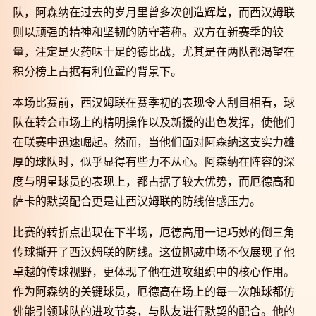
队，阿森纳在过去的岁月里曾多次创造辉煌，而西汉姆联
则以顽强的精神和坚韧的防守著称。双方在新赛季的较
量，注定是火药味十足的德比战，尤其是在两队都渴望在
积分榜上占据有利位置的背景下。
本场比赛前，西汉姆联在赛季初的表现令人刮目相看，球
队在转会市场上的精明操作以及新援的出色发挥，使他们
在联赛中迅速崛起。然而，当他们面对阿森纳这支实力雄
厚的球队时，似乎显得有些力不从心。阿森纳在阵容的深
度与明星球员的表现上，都占据了较大优势，而厄德高和
萨卡的默契配合更是让西汉姆联的防线倍感压力。
比赛的转折点出现在下半场，厄德高用一记巧妙的倒三角
传球撕开了西汉姆联的防线。这位挪威中场不仅展现了他
卓越的传球视野，更体现了他在进攻组织中的核心作用。
作为阿森纳的关键球员，厄德高在场上的每一次触球都仿
佛能引领球队的进攻节奏，与队友进行默契的配合。他的