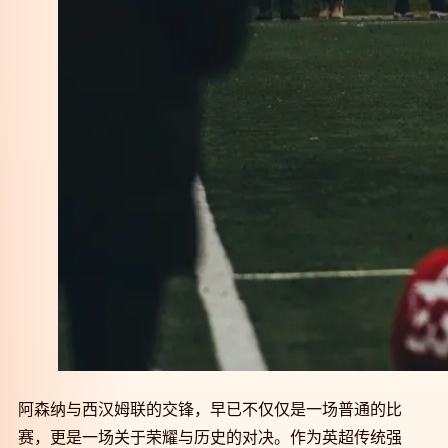
阿森纳与西汉姆联的交锋，早已不仅仅是一场普通的比
赛，更是一场关于荣耀与历史的对决。作为英超传统强