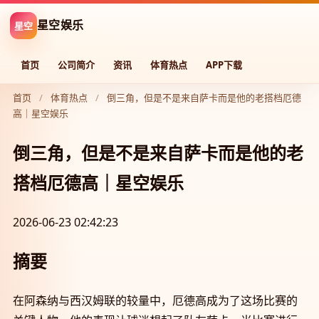
星空
星空娱乐
首页
公司简介
资讯
体育热点
APP下载
首页
/
体育热点
/
倒三角，但是不是来自萨卡而是他的老搭档厄德
高｜星空娱乐
倒三角，但是不是来自萨卡而是他的老
搭档厄德高｜星空娱乐
2026-06-23 02:42:23
摘要
在阿森纳与西汉姆联的较量中，厄德高成为了这场比赛的