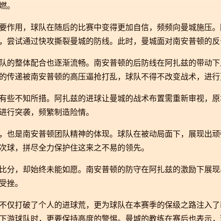
燃。
要作用，球队在随后的比赛中变得更加自信，频频向曼城施压。
，尝试通过快攻撕裂曼城的防线。此时，曼城面对南安普顿的反
队的整体配合也逐渐流畅。南安普顿的后防线在阿扎兹的带动下
的传递被南安普顿的高压逼抢打乱，球队不得不改变战术，进行
有些不知所措。阿扎兹的进球让曼城的战术布置需重新审视，原
进行突袭，频繁制造险情。
，也是南安普顿团队精神的体现。球队在被动局面下，展现出顽
次球，拼尽全力保护住这来之不易的领先。
比分，却始终未能如愿。南安普顿的防守在阿扎兹的激励下展现
受挫。
不仅打破了个人的进球荒，更为球队在本赛季的保级之路注入了
下游球队时，更要保持高度的警惕。曼城的教练在赛后也表示，