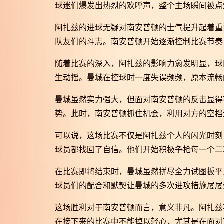
球迷们爆发出热烈的欢呼声，整个主场瞬间被点
阿扎兹的进球无疑对南安普顿的士气提升起着重
队友们的斗志。南安普顿开始逐渐控制比赛节奏
随着比赛的深入，阿扎兹的影响力愈发明显，球
生动摇。曼城在控球时一度失误频频，原本流畅
曼城虽然实力强大，但面对南安普顿的反击显得
势。此时，南安普顿抓住机会，利用对方的空档
可以说，这场比赛不仅是阿扎兹个人的闪光时刻
球员都找回了自信。他们开始积极争抢每一个二
在比赛即将结束时，曼城虽然拼尽全力试图扳平
球员们的配合和默契让曼城的多次进攻措施屡屡
这场胜利对于南安普顿而言，意义非凡。阿扎兹
在接下来的比赛中不能掉以轻心，尤其是在面对