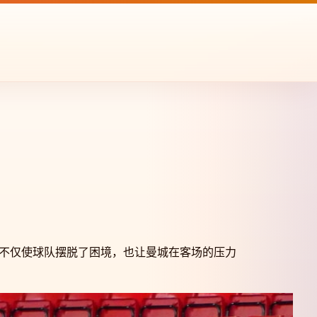
不仅使球队摆脱了困境，也让曼城在客场的压力