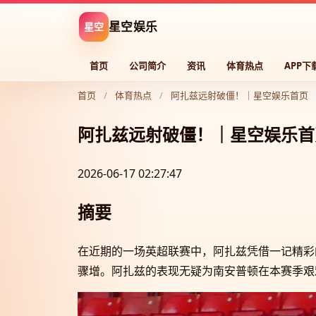
星空
星空娱乐
首页
公司简介
资讯
体育热点
APP下
首页
/
体育热点
/
阿扎兹远射破僵！｜星空娱乐首页
阿扎兹远射破僵！｜星空娱乐首
2026-06-17 02:27:47
摘要
在近期的一场英超联赛中，阿扎兹凭借一记精彩
骤增。阿扎兹的表现无疑为南安普顿在本赛季艰