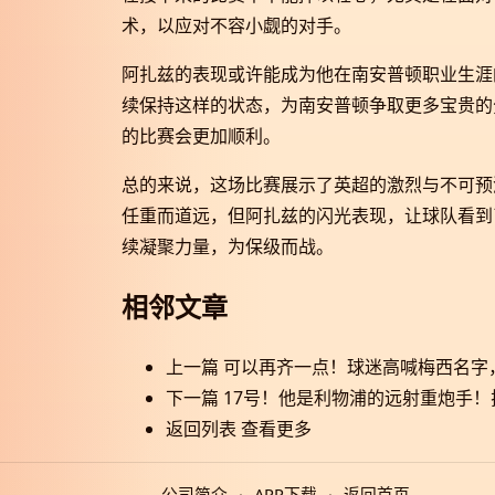
术，以应对不容小觑的对手。
阿扎兹的表现或许能成为他在南安普顿职业生涯
续保持这样的状态，为南安普顿争取更多宝贵的
的比赛会更加顺利。
总的来说，这场比赛展示了英超的激烈与不可预
任重而道远，但阿扎兹的闪光表现，让球队看到
续凝聚力量，为保级而战。
相邻文章
上一篇
可以再齐一点！球迷高喊梅西名字
下一篇
17号！他是利物浦的远射重炮手
返回列表
查看更多
公司简介
·
APP下载
·
返回首页