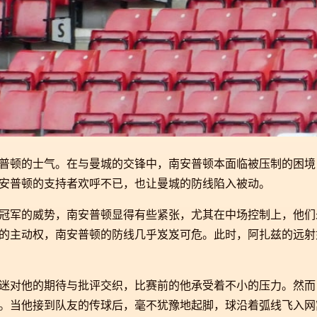
普顿的士气。在与曼城的交锋中，南安普顿本面临被压制的困境
安普顿的支持者欢呼不已，也让曼城的防线陷入被动。
冠军的威势，南安普顿显得有些紧张，尤其在中场控制上，他们
的主动权，南安普顿的防线几乎岌岌可危。此时，阿扎兹的远射
迷对他的期待与批评交织，比赛前的他承受着不小的压力。然而
。当他接到队友的传球后，毫不犹豫地起脚，球沿着弧线飞入网